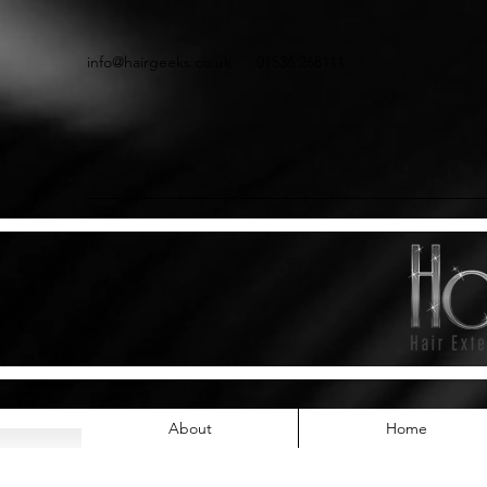
info@hairgeeks.co.uk
01536 268111
About
Home