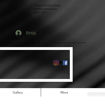
2 Wood Street, Corby
Northamptonshire
NN17 1PT
Вход
Gallery
More