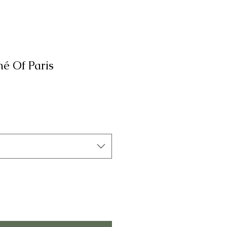
é Of Paris
на