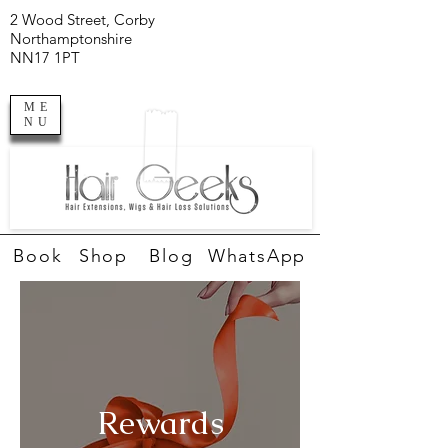
2 Wood Street, Corby
Northamptonshire
NN17 1PT
ME
NU
Book
Shop
Blog
WhatsApp
Rewards