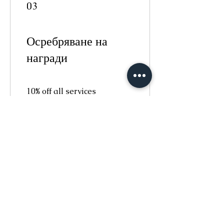
03
Осребряване на
награди
10% off all services
100 точки = 10% отстъпка
артикулът с най-ниска
цена в количката