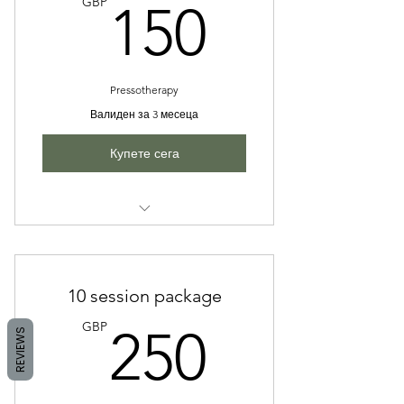
150GB
GBP
150
Pressotherapy
Валиден за 3 месеца
Купете сега
Pressotharapy
10 session package
250GB
GBP
250
REVIEWS