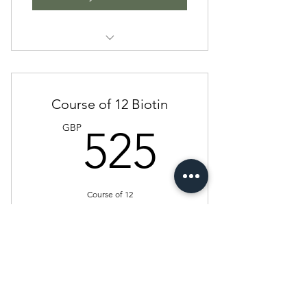
Biotin
Course of 12 Biotin
525GB
GBP
525
Course of 12
Валиден за 6 месеца
Купете сега
Biotin