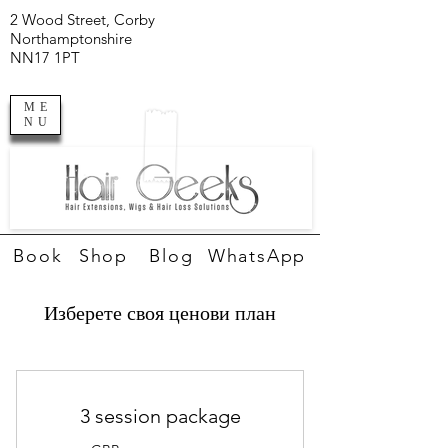
2 Wood Street, Corby
Northamptonshire
NN17 1PT
ME
NU
Book
Shop
Blog
WhatsApp
Изберете своя ценови план
3 session package